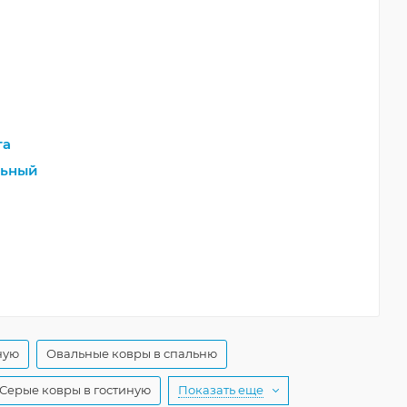
та
льный
ную
Овальные ковры в спальню
Серые ковры в гостиную
Показать еще