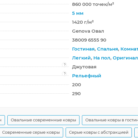
860 000 точек/м²
5 мм
1420 г/м²
Genova Овал
38009 6555 90
Гостиная
,
Спальня
,
Комна
Легкий
,
На пол
,
Оригина
?
Джутовая
?
Рельефный
200
290
н
Овальные современные ковры
Овальные ковры в гости
Современные серые ковры
Серые ковры с абстракцией