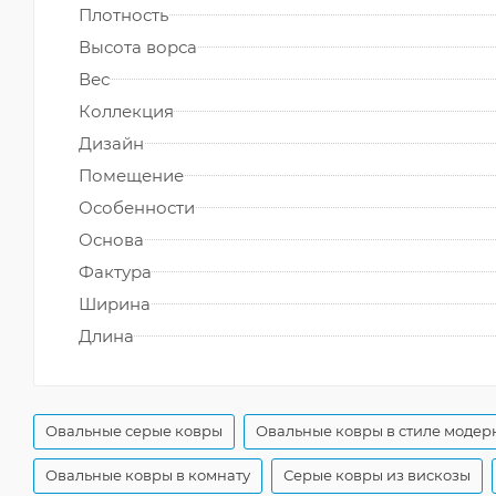
Плотность
Высота ворса
Вес
Коллекция
Дизайн
Помещение
Особенности
Основа
Фактура
Ширина
Длина
Овальные серые ковры
Овальные ковры в стиле модер
Овальные ковры в комнату
Серые ковры из вискозы