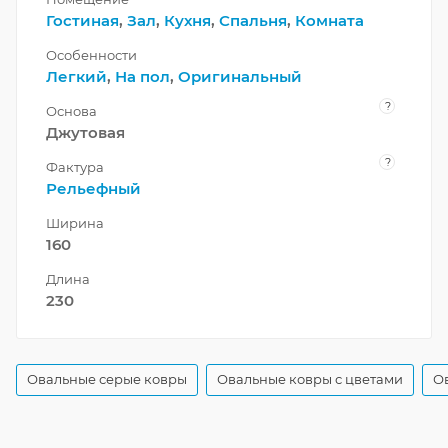
Гостиная
,
Зал
,
Кухня
,
Спальня
,
Комната
Особенности
Легкий
,
На пол
,
Оригинальный
?
Основа
Джутовая
?
Фактура
Рельефный
Ширина
160
Длина
230
Овальные серые ковры
Овальные ковры с цветами
О