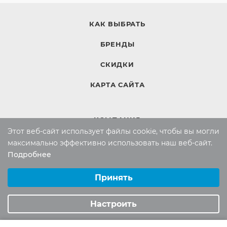
КАК ВЫБРАТЬ
БРЕНДЫ
СКИДКИ
КАРТА САЙТА
КОМПАНИЯ
Этот веб-сайт использует файлы cookie, чтобы вы могли
Компания
максимально эффективно использовать наш веб-сайт.
Контакты
Подробнее
Выберите настройки cookie
Минимальные
Принять
ИНФОРМАЦИЯ
Аналитические/Функциональные
Настроить
Вопросы и ответы
Реквизиты