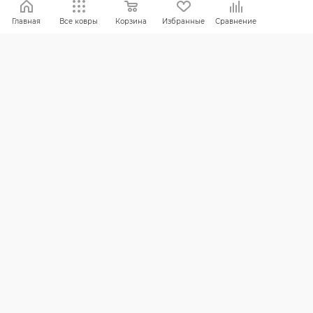
Политика конфиденциальности
Главная
Все ковры
Корзина
Избранные
Сравнение
ПОМОЩЬ
Оплата и доставка
Обмен и возврат
Россия:
8 (800) 101-38-97
Москва:
8 (495) 196-00-06
Отдел продаж:
info
@mr-kover.ru
Тех. поддержка:
support
@mr-kover.ru
2022-2026 © Интернет магазин
MR-KOVER.RU
Авторские права защищены. Воспроизведение