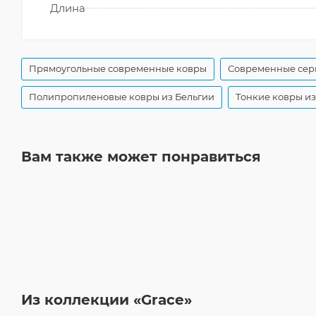
Длина
Прямоугольные современные ковры
Современные сер
Полипропиленовые ковры из Бельгии
Тонкие ковры из
Вам также может понравиться
Из коллекции «Grace»