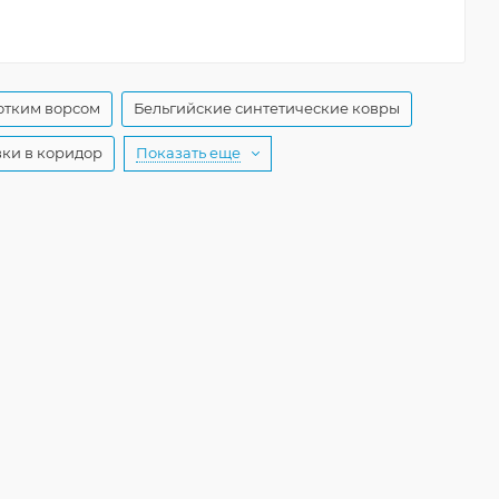
отким ворсом
Бельгийские синтетические ковры
ки в коридор
Показать еще