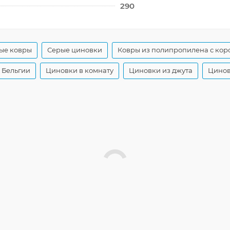
290
ые ковры
Серые циновки
Ковры из полипропилена с кор
 Бельгии
Циновки в комнату
Циновки из джута
Цинов