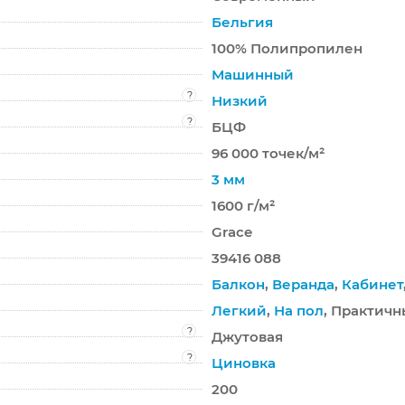
Бельгия
100% Полипропилен
Машинный
?
Низкий
?
БЦФ
96 000 точек/м²
3 мм
1600 г/м²
Grace
39416 088
Балкон
,
Веранда
,
Кабинет
Легкий
,
На пол
, Практич
?
Джутовая
?
Циновка
200