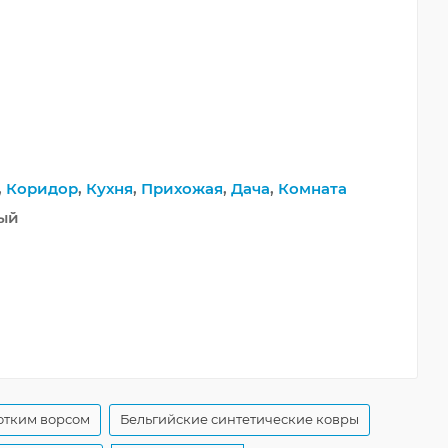
,
Коридор
,
Кухня
,
Прихожая
,
Дача
,
Комната
ный
отким ворсом
Бельгийские синтетические ковры