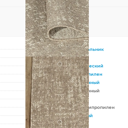
Прямоугольник
Серый
?
Синтетический
Полипропилен
Современный
Современный
Бельгия
100% Полипропилен
Машинный
?
Низкий