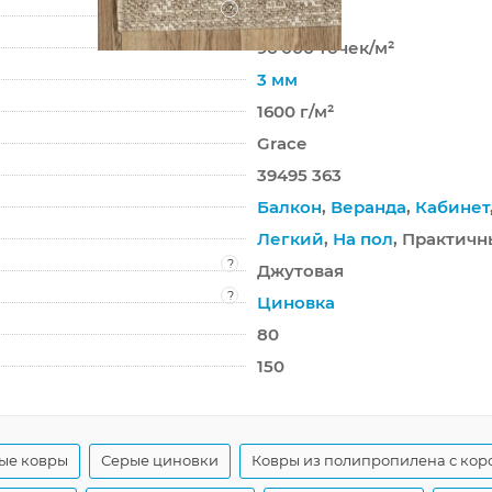
?
БЦФ
96 000 точек/м²
3 мм
1600 г/м²
Grace
39495 363
Балкон
,
Веранда
,
Кабинет
Легкий
,
На пол
, Практич
?
Джутовая
?
Циновка
80
150
ые ковры
Серые циновки
Ковры из полипропилена с кор