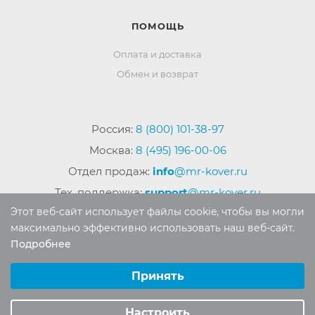
ПОМОЩЬ
Оплата и доставка
Обмен и возврат
Россия:
8 (800) 101-38-97
Москва:
8 (495) 196-00-06
Отдел продаж:
info
@mr-kover.ru
Тех. поддержка:
support
@mr-kover.ru
Этот веб-сайт использует файлы cookie, чтобы вы могли
максимально эффективно использовать наш веб-сайт.
Подробнее
2022-2026 © Интернет магазин
MR-KOVER.RU
Выберите настройки cookie
Авторские права защищены. Воспроизведение
Минимальные
Принять
материалов сайта без письменного разрешения
Аналитические/Функциональные
запрещено.
Настроить