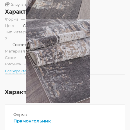
Хочу в подарок
Характеристики
Форма
—
Прямоугольник
Цвет
—
Серый
Тип материала
?
—
Синтетический, Смешанный
Материал
—
Полипропилен
Стиль
—
Винтажный, Современный
Рисунок
—
Абстракция
Все характеристики
Характеристики
Форма
Прямоугольник