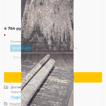
4 764
руб.
Размер
—
80x150 см
80x150 см
160x230 см
200x290 см
300x400 см
400x500 см
Сообщить о поступлении
Доставка
Россия
Транспортной компанией
—
бесплатно
Подробнее
Нашли дешевле?