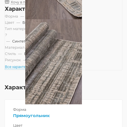
Хочу в подарок
Характеристики
Форма
—
Прямоугольник
Цвет
—
Бежевый
Тип материала
?
—
Синтетический, Смешанный
Материал
—
Полиэстер
Стиль
—
Винтажный, Современный
Рисунок
—
Абстракция
Все характеристики
Характеристики
Форма
Прямоугольник
Цвет