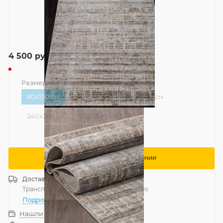
4 500
руб.
Размер
—
80x150 см
80x150 см
160x230 см
200x300 см
240x360 см
300x380 см
Сообщить о поступлении
Доставка
Россия
Транспортной компанией
—
бесплатно
Подробнее
Нашли дешевле?