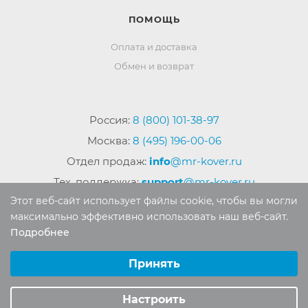
ПОМОЩЬ
Оплата и доставка
Обмен и возврат
Россия:
8 (800) 101-38-97
Москва:
8 (495) 196-00-06
Отдел продаж:
info
@mr-kover.ru
Тех. поддержка:
support
@mr-kover.ru
Этот веб-сайт использует файлы cookie, чтобы вы могли
максимально эффективно использовать наш веб-сайт.
Подробнее
2022-2026 © Интернет магазин
MR-KOVER.RU
Выберите настройки cookie
Авторские права защищены. Воспроизведение
Минимальные
Принять
материалов сайта без письменного разрешения
Аналитические/Функциональные
запрещено.
Настроить