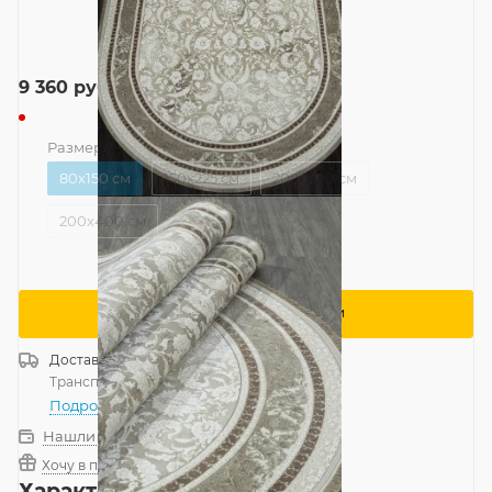
9 360
руб.
Размер
—
80x150 см
80x150 см
150x225 см
200x300 см
200x400 см
Сообщить о поступлении
Доставка
Россия
Транспортной компанией
—
бесплатно
Подробнее
Нашли дешевле?
Хочу в подарок
Характеристики