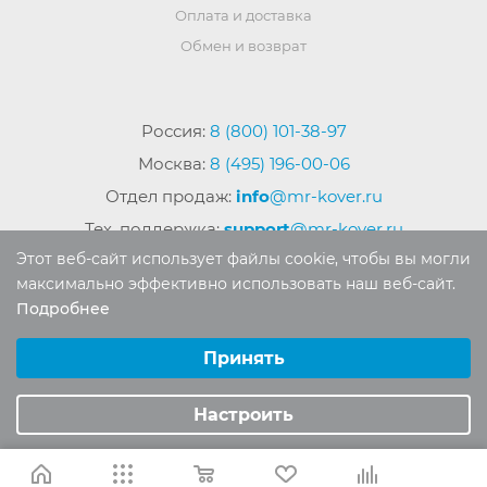
Оплата и доставка
Обмен и возврат
Россия:
8 (800) 101-38-97
Москва:
8 (495) 196-00-06
Отдел продаж:
info
@mr-kover.ru
Тех. поддержка:
support
@mr-kover.ru
Этот веб-сайт использует файлы cookie, чтобы вы могли
максимально эффективно использовать наш веб-сайт.
Подробнее
2022-2026 © Интернет магазин
MR-KOVER.RU
Выберите настройки cookie
Авторские права защищены. Воспроизведение
Минимальные
Принять
материалов сайта без письменного разрешения
Аналитические/Функциональные
запрещено.
Настроить