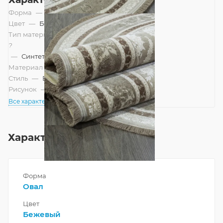
Форма
—
Овал
Цвет
—
Бежевый
Тип материала
?
—
Синтетический
Материал
—
Акрил
Стиль
—
Восточный
Рисунок
—
Классический
Все характеристики
Характеристики
Форма
Овал
Цвет
Бежевый