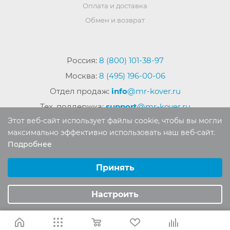
Оплата и доставка
Обмен и возврат
Россия:
8 (800) 101-38-97
Москва:
8 (495) 196-00-06
Отдел продаж:
info
@mr-kover.ru
Тех. поддержка:
support
@mr-kover.ru
Этот веб-сайт использует файлы cookie, чтобы вы могли
максимально эффективно использовать наш веб-сайт.
Подробнее
2022-2026 © Интернет магазин
MR-KOVER.RU
Выберите настройки cookie
Авторские права защищены. Воспроизведение
Минимальные
Принять
материалов сайта без письменного разрешения
Аналитические/Функциональные
запрещено.
Настроить