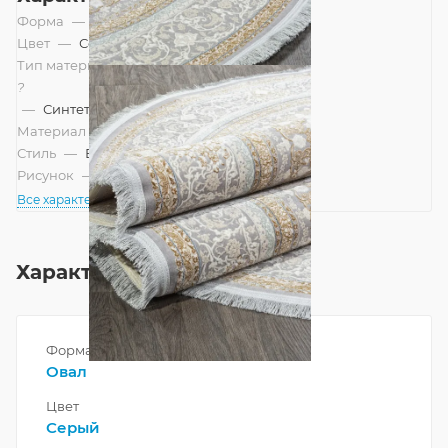
Форма
—
Овал
Цвет
—
Серый
Тип материала
?
—
Синтетический
Материал
—
Акрил
Стиль
—
Восточный
Рисунок
—
Классический
Все характеристики
Характеристики
Форма
Овал
Цвет
Серый