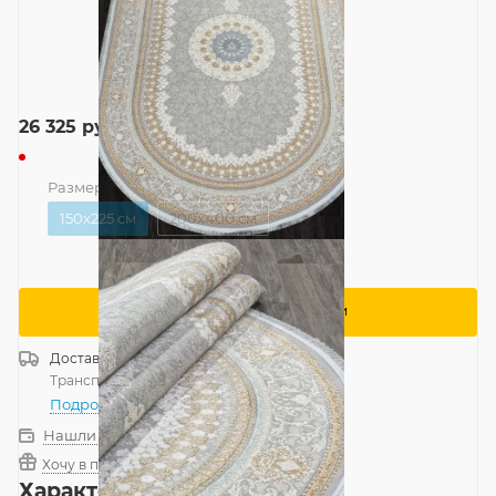
26 325
руб.
Размер
—
150x225 см
150x225 см
200x400 см
Сообщить о поступлении
Доставка
Россия
Транспортной компанией
—
бесплатно
Подробнее
Нашли дешевле?
Хочу в подарок
Характеристики