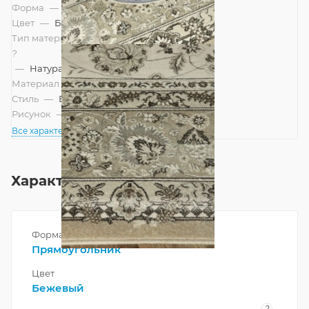
Форма
—
Прямоугольник
Цвет
—
Бежевый
Тип материала
?
—
Натуральный, Смешанный
Материал
—
Вискоза
Стиль
—
Восточный
Рисунок
—
Классический
Все характеристики
Характеристики
Форма
Прямоугольник
Цвет
Бежевый
?