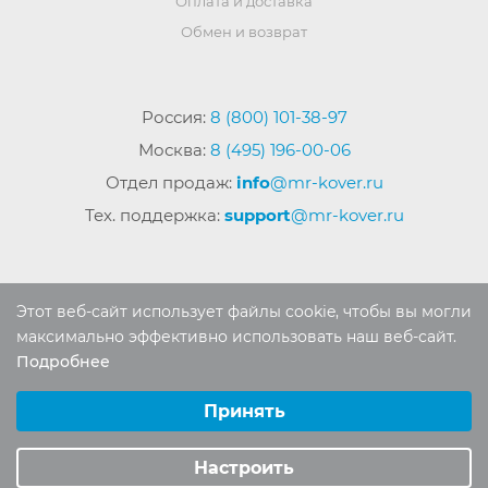
Оплата и доставка
Обмен и возврат
Россия:
8 (800) 101-38-97
Москва:
8 (495) 196-00-06
Отдел продаж:
info
@mr-kover.ru
Тех. поддержка:
support
@mr-kover.ru
2022-2026 © Интернет магазин
MR-KOVER.RU
Этот веб-сайт использует файлы cookie, чтобы вы могли
Авторские права защищены. Воспроизведение
максимально эффективно использовать наш веб-сайт.
материалов сайта без письменного разрешения
Подробнее
Выберите настройки cookie
запрещено.
Минимальные
Принять
Аналитические/Функциональные
Настроить