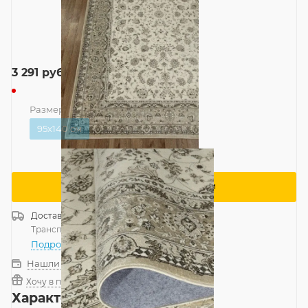
3 291
руб.
Размер
—
95x140 см
95x140 см
Сообщить о поступлении
Доставка
Россия
Транспортной компанией
—
бесплатно
Подробнее
Нашли дешевле?
Хочу в подарок
Характеристики