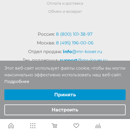
Оплата и доставка
Обмен и возврат
Россия:
8 (800) 101-38-97
Москва:
8 (495) 196-00-06
Отдел продаж:
info
@mr-kover.ru
Тех. поддержка:
support
@mr-kover.ru
Этот веб-сайт использует файлы cookie, чтобы вы могли
максимально эффективно использовать наш веб-сайт.
Подробнее
2022-2026 © Интернет магазин
MR-KOVER.RU
Выберите настройки cookie
Авторские права защищены. Воспроизведение
Минимальные
Принять
материалов сайта без письменного разрешения
Аналитические/Функциональные
запрещено.
Настроить