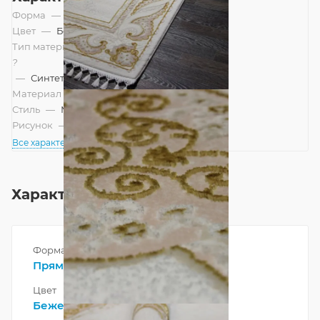
Форма
—
Прямоугольник
Цвет
—
Бежевый, Золотой
Тип материала
?
—
Синтетический, Смешанный
Материал
—
Акрил
Стиль
—
Модерн
Рисунок
—
Классический
Все характеристики
Характеристики
Форма
Прямоугольник
Цвет
Бежевый
,
Золотой