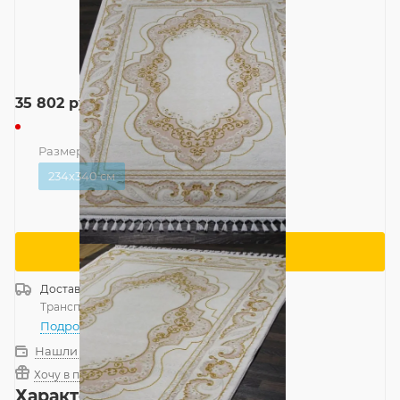
35 802
руб.
Размер
—
234x340 см
234x340 см
Сообщить о поступлении
Доставка
Россия
Транспортной компанией
—
бесплатно
Подробнее
Нашли дешевле?
Хочу в подарок
Характеристики