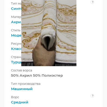
?
Тип материала
Синтетический
,
Смешанный
Материал
Акрил
Стиль
Модерн
Рисунок
Классический
Страна
Турция
Состав ворса
50% Акрил 50% Полиэстер
Тип производства
Машинный
?
Ворс
Средний