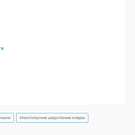
та
альню
Монгольские шерстяные ковры