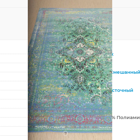
Прямоугольник
Бирюзовый
?
Натуральный
,
Смешанны
Шерсть
Винтажный
,
Восточный
Классический
Монголия
80% Шерсть 20% Полиам
Машинный
?
Средний