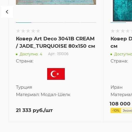
Ковер Art Deco 3041B CREAM
Ковер D
/ JADE_TURQUOISE 80x150 см
см
Арт.: 151006
Доступно: 4
Доступно:
Страна:
Страна:
Турция
Иран
Материал:
Модал-Шелк
Материа
108 000
21 333
руб.
/шт
-
10
%
Экон