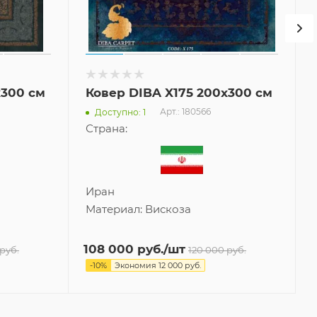
x300 см
Ковер DIBA X175 200x300 см
Арт.: 180566
Доступно: 1
Страна:
Иран
Материал:
Вискоза
108 000
руб.
/шт
руб.
120 000
руб.
-
10
%
Экономия
12 000
руб.