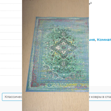
680 000 точек/м²
10 мм
2460 г/м²
Hunnu
6A1781 166
Гостиная
,
Спальня
,
Комна
На пол
?
Джутовая
?
Гладкий
160
230
Классические ковры в гостиную
Классические ковры в сп