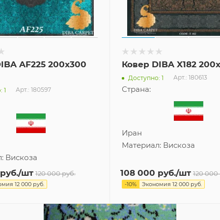
IBA AF225 200x300
Ковер DIBA X182 200
Арт.: 180613
Доступно: 1
Страна:
Арт.: 180597
 1
Иран
Материал:
Вискоза
л:
Вискоза
руб.
/шт
108 000
руб.
/шт
120 000
руб.
120 000
омия
12 000
руб.
-
10
%
Экономия
12 000
руб.