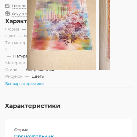
Нашли дешевле?
Хочу в подарок
Характеристики
Форма
—
Прямоугольник
Цвет
—
Мультиколор
Тип материала
?
—
Натуральный, Смешанный
Материал
—
Шерсть
Стиль
—
Современный
Рисунок
—
Цветы
Все характеристики
Характеристики
Форма
Прямоугольник