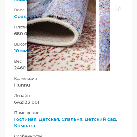
?
Ворс
Средний
Плотность
680 000 точек/м²
Высота ворса
10 мм
Вес
2460 г/м²
Коллекция
Hunnu
Дизайн
6A2133 001
Помещение
Гостиная
,
Детская
,
Спальня
,
Детский сад
,
Комната
Особенности