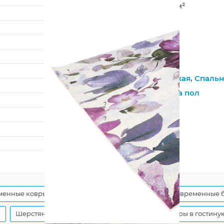
680 000 точек/м²
10 мм
2460 г/м²
Hunnu
6A2359 001
Гостиная
,
Детская
,
Спальн
Для девочек,
На пол
?
Джутовая
?
Гладкий
160
230
менные ковры
Бежевые шерстяные ковры
Современные 
ы
Шерстяные ковры на пол
Современные ковры в гостину