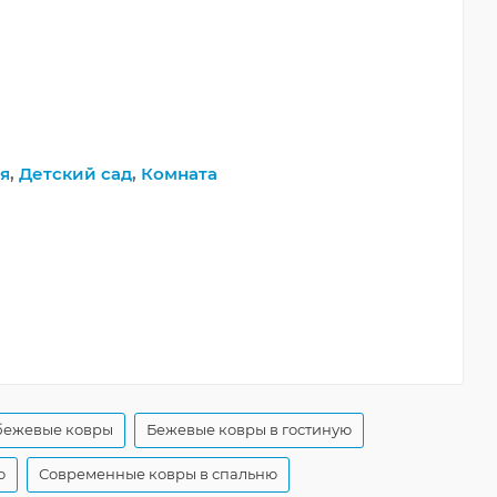
я
,
Детский сад
,
Комната
бежевые ковры
Бежевые ковры в гостиную
ю
Современные ковры в спальню