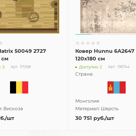
atrix 50049 2727
Ковер Hunnu 6A2647
 см
120x180 см
Арт.: 57268
Арт.: 196744
: 3
Доступно: 2
Страна:
Монголия
л:
Вискоза
Материал:
Шерсть
б.
/шт
30 751
руб.
/шт