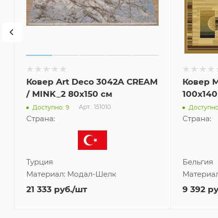
Ковер Art Deco 3042A CREAM
Ковер M
/ MINK_2 80x150 см
100x140
Арт.: 151010
Доступно: 9
Доступно
Страна:
Страна:
Турция
Бельгия
Материал:
Модал-Шелк
Материа
21 333
руб.
/шт
9 392
ру