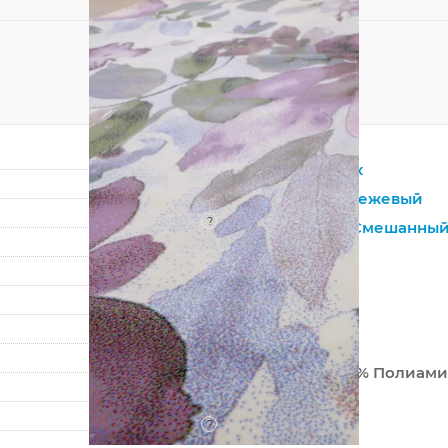
Прямоугольник
Фиолетовый
,
Бежевый
?
Натуральный
,
Смешанны
Шерсть
Современный
Цветы
Монголия
80% Шерсть 20% Полиам
Машинный
?
Средний