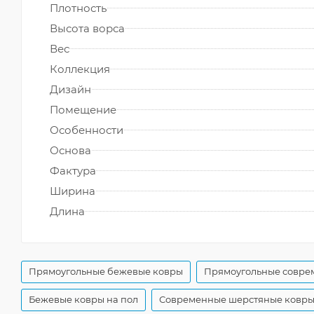
Плотность
Высота ворса
Вес
Коллекция
Дизайн
Помещение
Особенности
Основа
Фактура
Ширина
Длина
Прямоугольные бежевые ковры
Прямоугольные совре
Бежевые ковры на пол
Современные шерстяные ковр