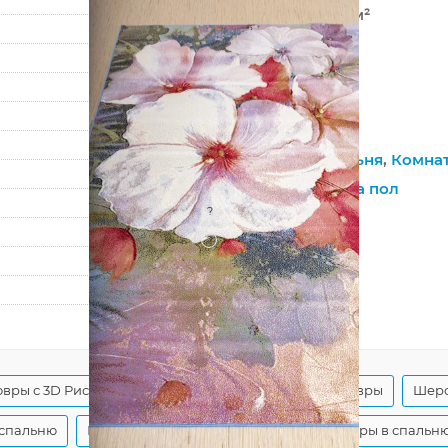
680 000 точек/м²
10 мм
2460 г/м²
Hunnu
6A2362 165
Гостиная
,
Спальня
,
Комна
Для девочек,
На пол
?
Джутовая
?
Гладкий
200
300
вры с 3D Рисунком
Современные шерстяные ковры
Шерс
 спальню
Монгольские шерстяные ковры
Ковры в спальню