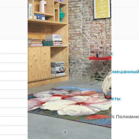
Прямоугольник
Мультиколор
?
Натуральный
,
Смешанны
Шерсть
Современный
3D Рисунок
,
Цветы
Монголия
80% Шерсть 20% Полиам
Машинный
?
Средний