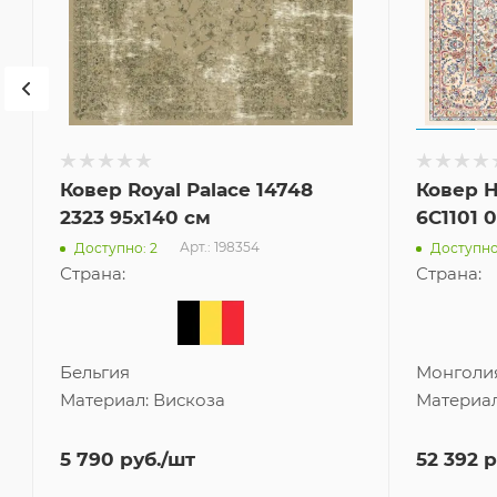
Ковер Royal Palace 14748
Ковер 
2323 95x140 см
6C1101 
Арт.: 198354
Доступно: 2
Доступно
Страна:
Страна:
Бельгия
Монголи
Материал:
Вискоза
Материа
5 790
руб.
/шт
52 392
р