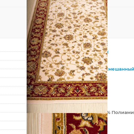
Прямоугольник
Бежевый
?
Натуральный
,
Смешанны
Шерсть
Восточный
Классический
Монголия
80% Шерсть 20% Полиам
Машинный
?
Средний