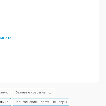
мната
тиную
Бежевые ковры на пол
альню
Монгольские шерстяные ковры