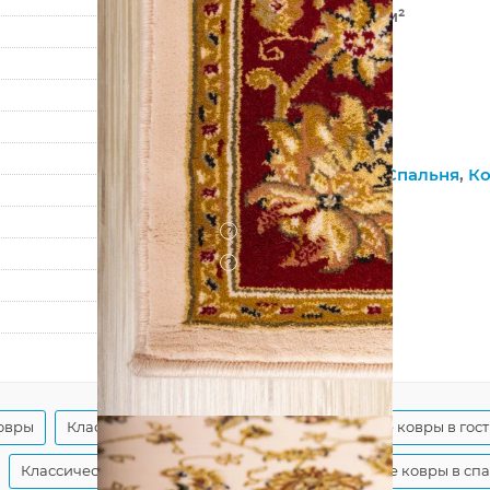
680 000 точек/м²
10 мм
2460 г/м²
Hunnu
6C2243 003
Гостиная
,
Зал
,
Спальня
,
Ко
На пол
?
Джутовая
?
Гладкий
160
230
овры
Классические бежевые ковры
Бежевые ковры в гос
Классические ковры в гостиную
Классические ковры в сп