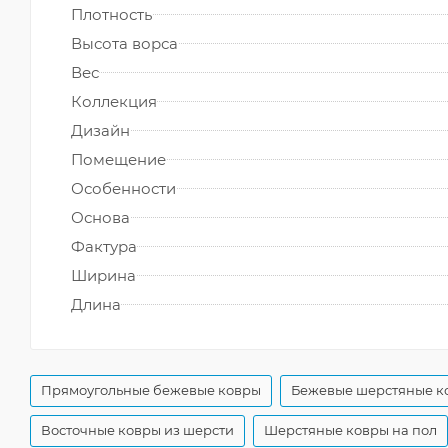
Плотность
Высота ворса
Вес
Коллекция
Дизайн
Помещение
Особенности
Основа
Фактура
Ширина
Длина
Прямоугольные бежевые ковры
Бежевые шерстяные к
Восточные ковры из шерсти
Шерстяные ковры на пол