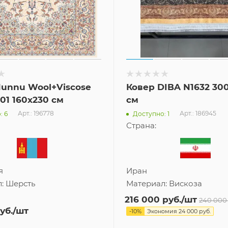
Hunnu Wool+Viscose
Ковер DIBA N1632 30
001 160x230 см
см
Арт.: 196778
Арт.: 186945
: 6
Доступно: 1
Страна:
я
Иран
л:
Шерсть
Материал:
Вискоза
216 000
руб.
/шт
240 000
уб.
/шт
-
10
%
Экономия
24 000
руб.