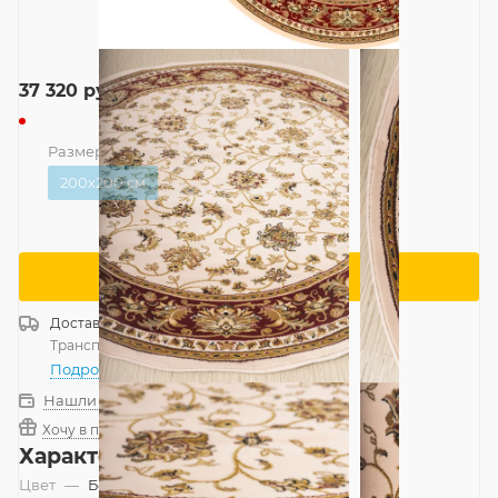
37 320
руб.
Размер
—
200x200 см
200x200 см
Сообщить о поступлении
Доставка
Россия
Транспортной компанией
—
бесплатно
Подробнее
Нашли дешевле?
Хочу в подарок
Характеристики
Цвет
—
Бежевый