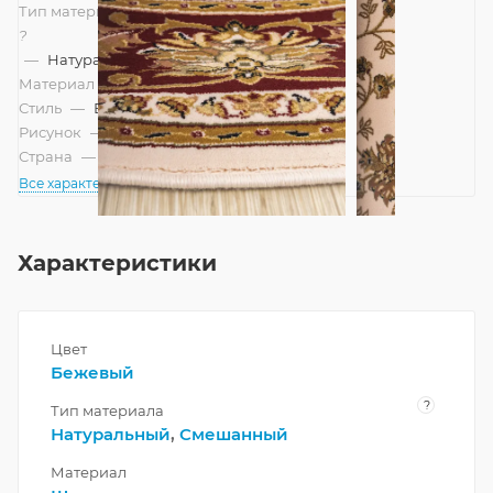
Тип материала
?
—
Натуральный, Смешанный
Материал
—
Шерсть
Стиль
—
Восточный
Рисунок
—
Классический
Страна
—
Монголия
Все характеристики
Характеристики
Цвет
Бежевый
?
Тип материала
Натуральный
,
Смешанный
Материал