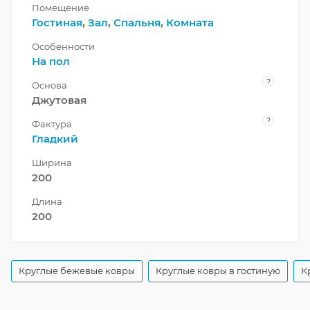
Помещение
Гостиная
,
Зал
,
Спальня
,
Комната
Особенности
На пол
?
Основа
Джутовая
?
Фактура
Гладкий
Ширина
200
Длина
200
Круглые бежевые ковры
Круглые ковры в гостиную
К