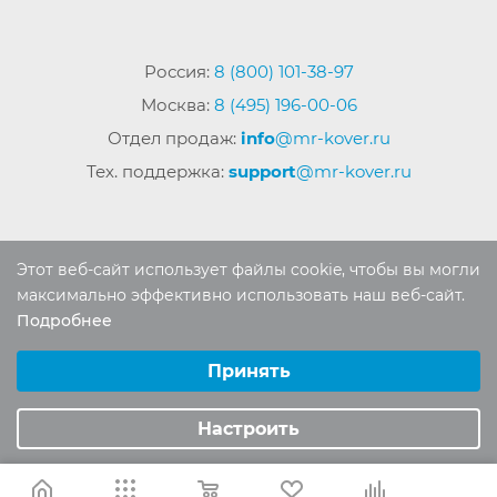
Россия:
8 (800) 101-38-97
Москва:
8 (495) 196-00-06
Отдел продаж:
info
@mr-kover.ru
Тех. поддержка:
support
@mr-kover.ru
2022-2026 © Интернет магазин
MR-KOVER.RU
Этот веб-сайт использует файлы cookie, чтобы вы могли
Авторские права защищены. Воспроизведение
максимально эффективно использовать наш веб-сайт.
материалов сайта без письменного разрешения
Подробнее
Выберите настройки cookie
запрещено.
Минимальные
Принять
Аналитические/Функциональные
Настроить