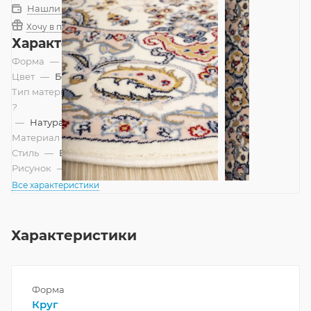
Нашли дешевле?
Хочу в подарок
Характеристики
Форма
—
Круг
Цвет
—
Бежевый
Тип материала
?
—
Натуральный, Смешанный
Материал
—
Шерсть
Стиль
—
Восточный
Рисунок
—
Классический
Все характеристики
Характеристики
Форма
Круг