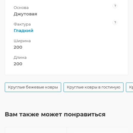
?
Основа
Джутовая
?
Фактура
Гладкий
Ширина
200
Длина
200
Круглые бежевые ковры
Круглые ковры в гостиную
К
Вам также может понравиться