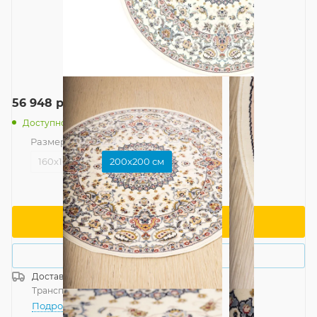
56 948
руб.
/шт
Доступно: 3
Размер
—
200x200 см
160x160 см
200x200 см
В корзину
Купить в 1 клик
Доставка
Россия
Транспортной компанией
—
бесплатно
Подробнее