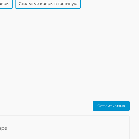
овры
Стильные ковры в гостиную
Оставить отзыв
аре