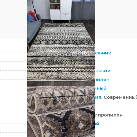
Прямоугольник
Бежевый
?
Синтетический
Полипропилен
Современный
Абстракция
, Современны
Россия
100% Полипропилен
Машинный
?
Средний