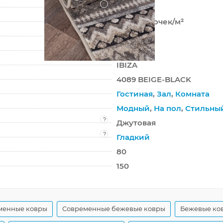
?
Фризе
224 000 точек/м²
11 мм
2196 г/м²
IBIZA
4089 BEIGE-BLACK
Гостиная
,
Зал
,
Комната
Модный
,
На пол
,
Стильны
?
Джутовая
?
Гладкий
80
150
менные ковры
Современные бежевые ковры
Бежевые ков