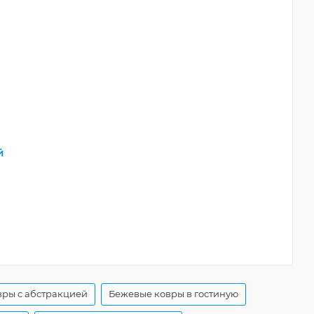
й
ры с абстракцией
Бежевые ковры в гостиную