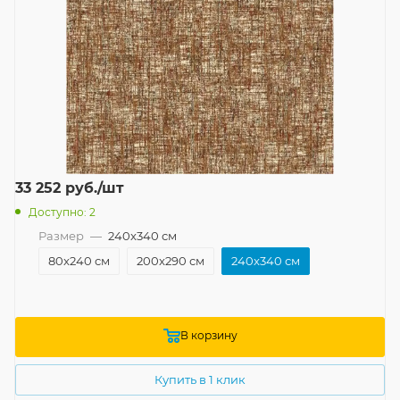
33 252
руб.
/шт
Доступно: 2
Размер
—
240x340 см
80x240 см
200x290 см
240x340 см
В корзину
Купить в 1 клик