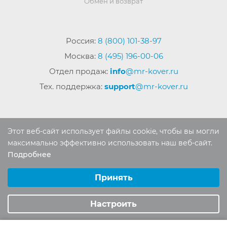
Обмен и возврат
Россия:
8 (800) 101-38-97
Москва:
8 (495) 196-00-06
Отдел продаж:
info
@mr-kover.ru
Тех. поддержка:
support
@mr-kover.ru
2022-2026 © Интернет магазин
MR-KOVER.RU
Этот веб-сайт использует файлы cookie, чтобы вы могли
Авторские права защищены. Воспроизведение
максимально эффективно использовать наш веб-сайт.
материалов сайта без письменного разрешения
Подробнее
Выберите настройки cookie
запрещено.
Минимальные
Принять
Аналитические/Функциональные
Настроить