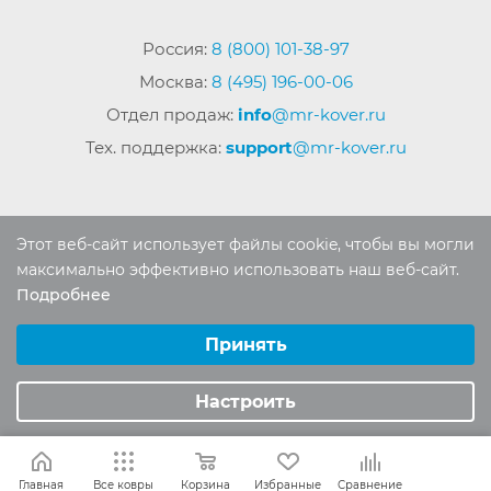
Россия:
8 (800) 101-38-97
Москва:
8 (495) 196-00-06
Отдел продаж:
info
@mr-kover.ru
Тех. поддержка:
support
@mr-kover.ru
2022-2026 © Интернет магазин
MR-KOVER.RU
Этот веб-сайт использует файлы cookie, чтобы вы могли
Авторские права защищены. Воспроизведение
максимально эффективно использовать наш веб-сайт.
материалов сайта без письменного разрешения
Подробнее
Выберите настройки cookie
запрещено.
Минимальные
Принять
Аналитические/Функциональные
Настроить
Главная
Все ковры
Корзина
Избранные
Сравнение