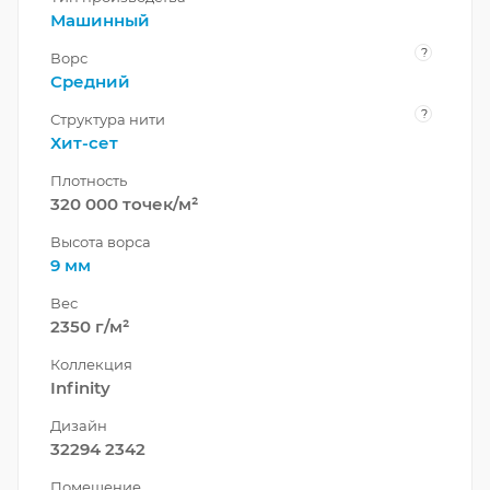
Машинный
?
Ворс
Средний
?
Структура нити
Хит-сет
Плотность
320 000 точек/м²
Высота ворса
9 мм
Вес
2350 г/м²
Коллекция
Infinity
Дизайн
32294 2342
Помещение