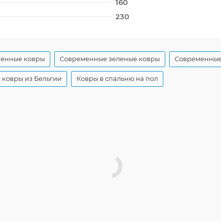
160
230
менные ковры
Современные зеленые ковры
Современные 
ковры из Бельгии
Ковры в спальню на пол