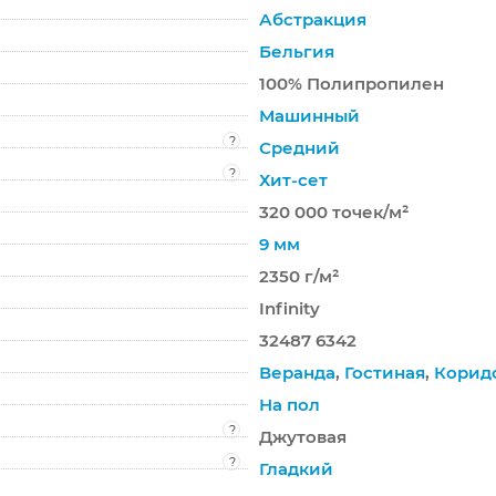
Абстракция
Бельгия
100% Полипропилен
Машинный
?
Средний
?
Хит-сет
320 000 точек/м²
9 мм
2350 г/м²
Infinity
32487 6342
Веранда
,
Гостиная
,
Корид
На пол
?
Джутовая
?
Гладкий