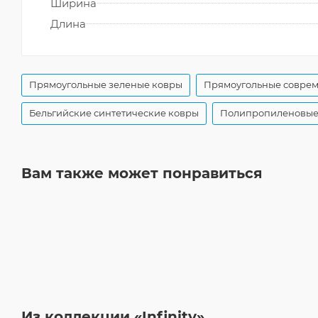
Ширина
Длина
Прямоугольные зеленые ковры
Прямоугольные совре
Бельгийские синтетические ковры
Полипропиленовые 
Вам также может понравиться
Из коллекции «Infinity»