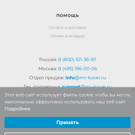
ПОМОЩЬ
Оплата и доставка
Обмен и возврат
Россия:
8 (800) 101-38-97
Москва:
8 (495) 196-00-06
Отдел продаж:
info
@mr-kover.ru
Тех. поддержка:
support
@mr-kover.ru
Этот веб-сайт использует файлы cookie, чтобы вы могли
максимально эффективно использовать наш веб-сайт.
Подробнее
2022-2026 © Интернет магазин
MR-KOVER.RU
Выберите настройки cookie
Авторские права защищены. Воспроизведение
Минимальные
Принять
материалов сайта без письменного разрешения
Аналитические/Функциональные
запрещено.