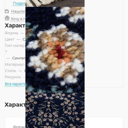
Подробнее
Нашли дешевле?
Хочу в подарок
Характеристики
Форма
—
Овал
Цвет
—
Синий
Тип материала
?
—
Синтетический
Материал
—
Полипропилен
Стиль
—
Восточный
Рисунок
—
Классический
Все характеристики
Характеристики
Форма