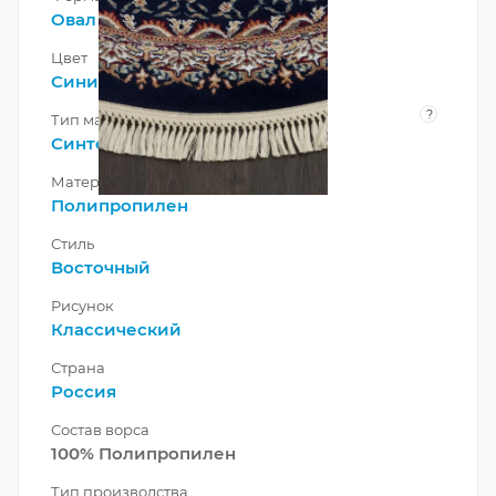
Овал
Цвет
Синий
?
Тип материала
Синтетический
Материал
Полипропилен
Стиль
Восточный
Рисунок
Классический
Страна
Россия
Состав ворса
100% Полипропилен
Тип производства