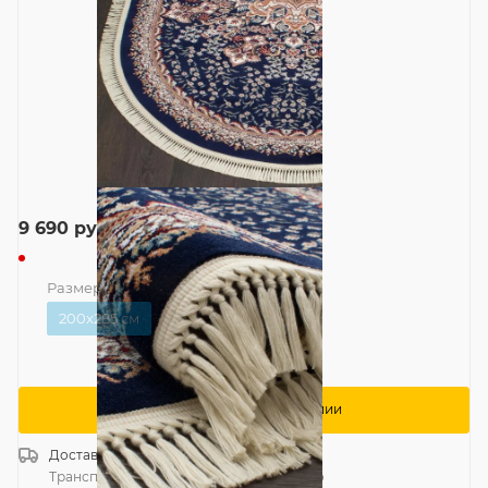
9 690
руб.
Размер
—
200x285 см
200x285 см
Сообщить о поступлении
Доставка
Россия
Транспортной компанией
—
бесплатно