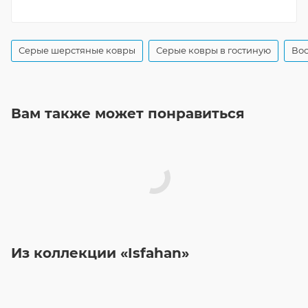
Серые шерстяные ковры
Серые ковры в гостиную
Вос
Вам также может понравиться
Из коллекции «Isfahan»