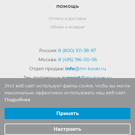
ПОМОЩЬ
Оплата и доставка
Обмен и возврат
Россия:
8 (800) 101-38-97
Москва:
8 (495) 196-00-06
Отдел продаж:
info
@mr-kover.ru
Тех. поддержка:
support
@mr-kover.ru
Этот веб-сайт использует файлы cookie, чтобы вы могли
максимально эффективно использовать наш веб-сайт.
Подробнее
2022-2026 © Интернет магазин
MR-KOVER.RU
Выберите настройки cookie
Авторские права защищены. Воспроизведение
Минимальные
Принять
материалов сайта без письменного разрешения
Аналитические/Функциональные
запрещено.
Настроить