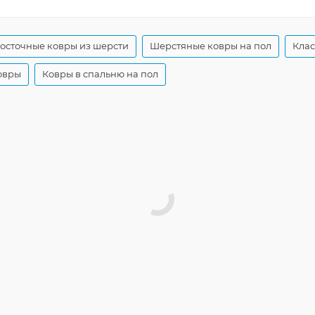
осточные ковры из шерсти
Шерстяные ковры на пол
Клас
овры
Ковры в спальню на пол