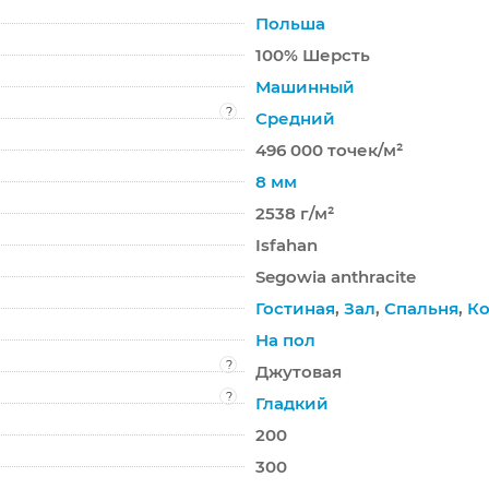
Польша
100% Шерсть
Машинный
?
Средний
496 000 точек/м²
8 мм
2538 г/м²
Isfahan
Segowia anthracite
Гостиная
,
Зал
,
Спальня
,
Ко
На пол
?
Джутовая
?
Гладкий
200
300