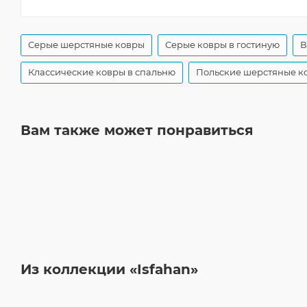
Серые шерстяные ковры
Серые ковры в гостиную
В
Классические ковры в спальню
Польские шерстяные к
Вам также может понравиться
Из коллекции «Isfahan»