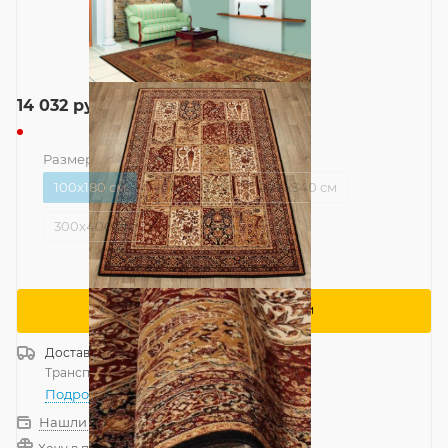
14 032
руб.
Размер
—
100x180 см
100x180 см
160x240 см
240x340 см
300x400 см
Сообщить о поступлении
Доставка
Россия
Транспортной компанией
—
бесплатно
Подробнее
Нашли дешевле?