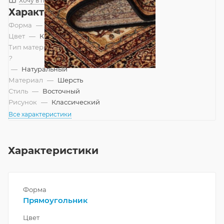
Хочу в подарок
Характеристики
Форма
—
Прямоугольник
Цвет
—
Коричневый
Тип материала
?
—
Натуральный
Материал
—
Шерсть
Стиль
—
Восточный
Рисунок
—
Классический
Все характеристики
Характеристики
Форма
Прямоугольник
Цвет