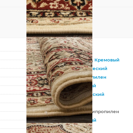
Овал
Бежевый
,
Кремовый
?
Синтетический
Полипропилен
Восточный
Классический
Россия
100% Полипропилен
Машинный
?
Средний