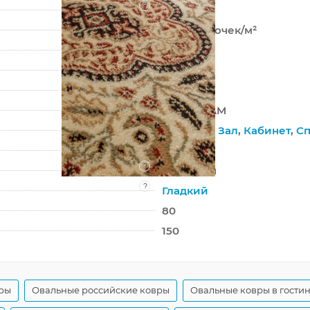
?
Хит-сет
400 000 точек/м²
11 мм
2246 г/м²
IZMIR
d101 CREAM
Гостиная
,
Зал
,
Кабинет
,
Сп
На пол
?
Джутовая
?
Гладкий
80
150
вры
Овальные российские ковры
Овальные ковры в гости