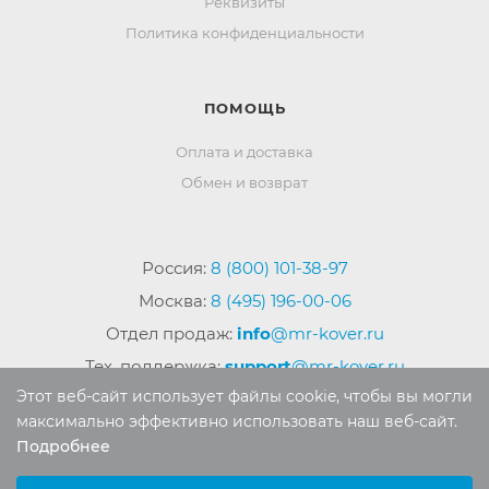
Реквизиты
Политика конфиденциальности
ПОМОЩЬ
Оплата и доставка
Обмен и возврат
Россия:
8 (800) 101-38-97
Москва:
8 (495) 196-00-06
Отдел продаж:
info
@mr-kover.ru
Тех. поддержка:
support
@mr-kover.ru
Этот веб-сайт использует файлы cookie, чтобы вы могли
максимально эффективно использовать наш веб-сайт.
Подробнее
2022-2026 © Интернет магазин
MR-KOVER.RU
Выберите настройки cookie
Авторские права защищены. Воспроизведение