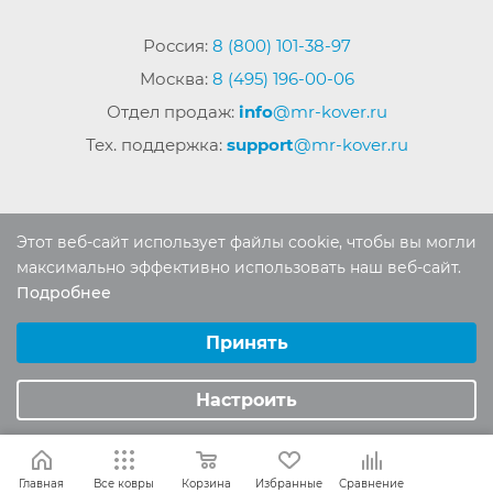
Россия:
8 (800) 101-38-97
Москва:
8 (495) 196-00-06
Отдел продаж:
info
@mr-kover.ru
Тех. поддержка:
support
@mr-kover.ru
2022-2026 © Интернет магазин
MR-KOVER.RU
Этот веб-сайт использует файлы cookie, чтобы вы могли
Авторские права защищены. Воспроизведение
максимально эффективно использовать наш веб-сайт.
материалов сайта без письменного разрешения
Подробнее
Выберите настройки cookie
запрещено.
Минимальные
Принять
Аналитические/Функциональные
Настроить
Главная
Все ковры
Корзина
Избранные
Сравнение