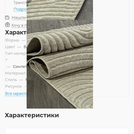
Транспортной компанией
—
бесплатно
Подробнее
Нашли дешевле?
Хочу в подарок
Характеристики
Форма
—
Прямоугольник
Цвет
—
Бежевый
Тип материала
?
—
Синтетический
Материал
—
Полипропилен
Стиль
—
Модерн, Современный
Рисунок
—
Геометрический
Все характеристики
Характеристики