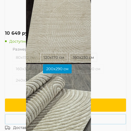
10 649
руб.
/шт
Доступно: 8
Размер
—
200x290 см
80x150 см
120x170 см
160x230 см
160x300 см
200x290 см
200x400 см
240x340 см
300x400 см
В корзину
Купить в 1 клик
Доставка
Россия