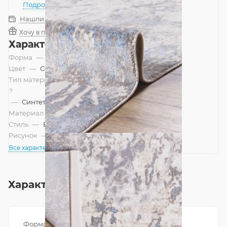
Подробнее
Нашли дешевле?
Хочу в подарок
Характеристики
Форма
—
Прямоугольник
Цвет
—
Серый, Голубой
Тип материала
?
—
Синтетический
Материал
—
Полиэстер
Стиль
—
Винтажный, Лофт, Современный
Рисунок
—
Абстракция
Все характеристики
Характеристики
Форма