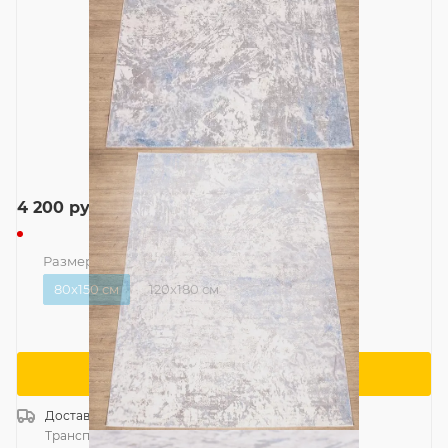
4 200
руб.
Размер
—
80x150 см
80x150 см
120x180 см
Сообщить о поступлении
Доставка
Россия
Транспортной компанией
—
бесплатно