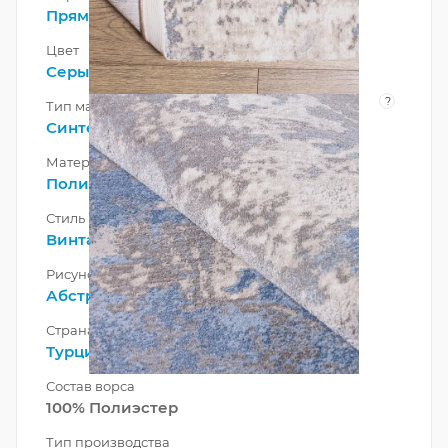
Прямоугольник
Цвет
Серый
,
Голубой
?
Тип материала
Синтетический
Материал
Полиэстер
Стиль
Винтажный
,
Лофт
,
Современный
Рисунок
Абстракция
Страна
Турция
Состав ворса
100% Полиэстер
Тип производства