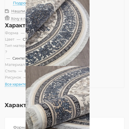
Подробнее
Нашли дешевле?
Хочу в подарок
Характеристики
Форма
—
Круг
Цвет
—
Синий
Тип материала
?
—
Синтетический
Материал
—
Полипропилен
Стиль
—
Восточный
Рисунок
—
Классический
Все характеристики
Характеристики
Форма