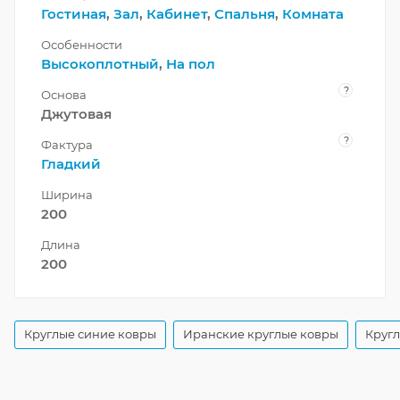
Гостиная
,
Зал
,
Кабинет
,
Спальня
,
Комната
Особенности
Высокоплотный
,
На пол
?
Основа
Джутовая
?
Фактура
Гладкий
Ширина
200
Длина
200
Круглые синие ковры
Иранские круглые ковры
Кругл