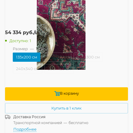
54 334
руб.
/шт
Доступно: 1
Размер
—
135x200 см
135x200 см
160x240 см
200x300 см
240x340 см
300x420 см
В корзину
Купить в 1 клик
Доставка
Россия
Транспортной компанией
—
бесплатно
Подробнее