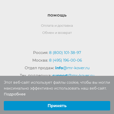
ПОМОЩЬ
Оплата и доставка
Обмен и возврат
Россия:
8 (800) 101-38-97
Москва:
8 (495) 196-00-06
Отдел продаж:
info
@mr-kover.ru
Тех. поддержка:
support
@mr-kover.ru
Этот веб-сайт использует файлы cookie, чтобы вы могли
максимально эффективно использовать наш веб-сайт.
Подробнее
2022-2026 © Интернет магазин
MR-KOVER.RU
Выберите настройки cookie
Авторские права защищены. Воспроизведение
Минимальные
Принять
материалов сайта без письменного разрешения
Аналитические/Функциональные