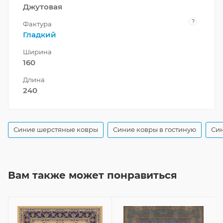
Джутовая
?
Фактура
Гладкий
Ширина
160
Длина
240
Синие шерстяные ковры
Синие ковры в гостиную
Син
Вам также может понравиться