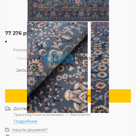
77 276
руб.
/шт
Размер
—
160x240 см
135x200 см
160x240 см
200x300 см
240x340 см
Сообщить о поступлении
Доставка
Россия
Транспортной компанией
—
бесплатно
Подробнее
Нашли дешевле?