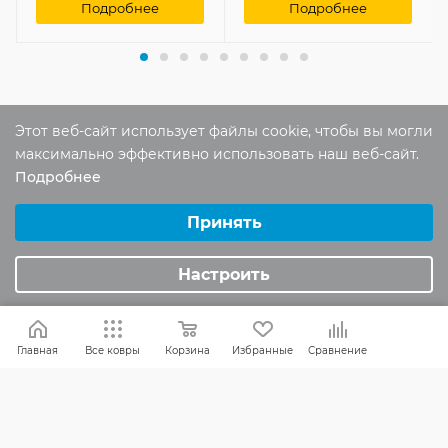
Подробнее
Подробнее
Этот веб-сайт использует файлы cookie, чтобы вы могли
Отзывы
максимально эффективно использовать наш веб-сайт.
Оставить отзыв
Подробнее
Выберите настройки cookie
Минимальные
Принять
Помогите другим пользователям с
Аналитические/Функциональные
выбором - будьте первым, кто поделится
Настроить
своим мнением об этом товаре
Главная
Все ковры
Корзина
Избранные
Сравнение
КАК ВЫБРАТЬ