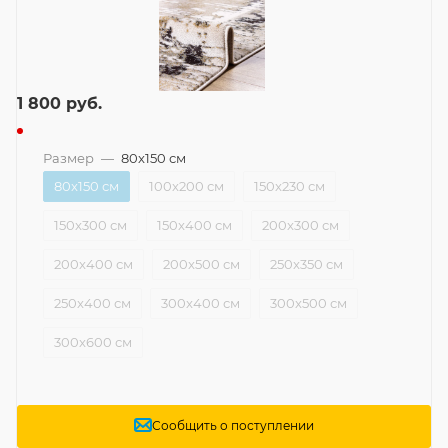
1 800
руб.
Размер
—
80x150 см
80x150 см
100x200 см
150x230 см
150x300 см
150x400 см
200x300 см
200x400 см
200x500 см
250x350 см
250x400 см
300x400 см
300x500 см
300x600 см
Сообщить о поступлении