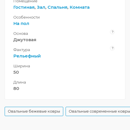
Помещение
Гостиная
,
Зал
,
Спальня
,
Комната
Особенности
На пол
?
Основа
Джутовая
?
Фактура
Рельефный
Ширина
50
Длина
80
Овальные бежевые ковры
Овальные современные ковр