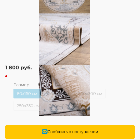
1 800
руб.
Размер
—
80x150 см
80x150 см
150x230 см
200x300 см
250x350 см
300x400 см
Сообщить о поступлении