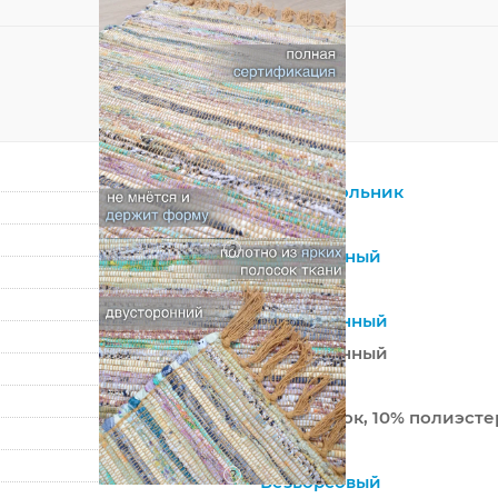
Прямоугольник
Бежевый
?
Натуральный
Хлопок
Современный
Современный
Индия
90% хлопок, 10% полиэсте
Ручной
?
Безворсовый