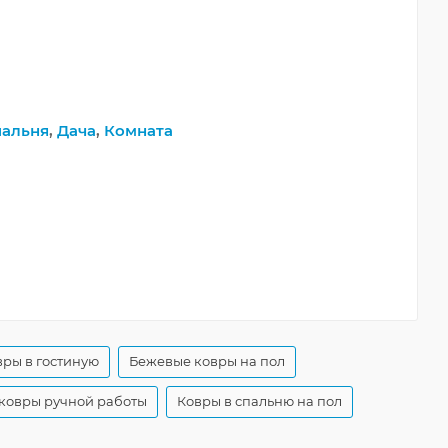
пальня
,
Дача
,
Комната
ры в гостиную
Бежевые ковры на пол
ковры ручной работы
Ковры в спальню на пол