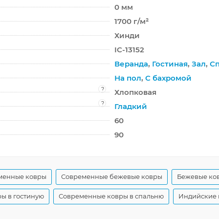
0 мм
1700 г/м²
Хинди
IC-13152
Веранда
,
Гостиная
,
Зал
,
С
На пол
,
С бахромой
?
Хлопковая
?
Гладкий
60
90
менные ковры
Современные бежевые ковры
Бежевые ков
ы в гостиную
Современные ковры в спальню
Индийские 