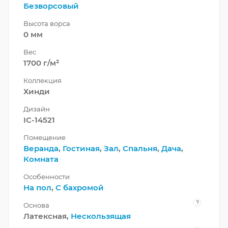
Безворсовый
Высота ворса
0 мм
Вес
1700 г/м²
Коллекция
Хинди
Дизайн
IC-14521
Помещение
Веранда
,
Гостиная
,
Зал
,
Спальня
,
Дача
,
Комната
Особенности
На пол
,
С бахромой
?
Основа
Латексная,
Нескользящая