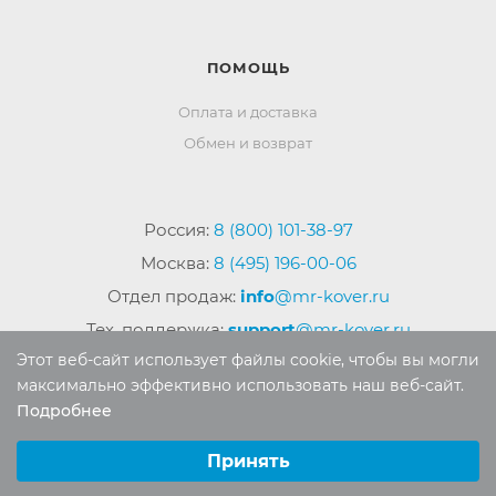
ПОМОЩЬ
Оплата и доставка
Обмен и возврат
Россия:
8 (800) 101-38-97
Москва:
8 (495) 196-00-06
Отдел продаж:
info
@mr-kover.ru
Тех. поддержка:
support
@mr-kover.ru
Этот веб-сайт использует файлы cookie, чтобы вы могли
максимально эффективно использовать наш веб-сайт.
Подробнее
2022-2026 © Интернет магазин
MR-KOVER.RU
Выберите настройки cookie
Авторские права защищены. Воспроизведение
Минимальные
Принять
материалов сайта без письменного разрешения
Аналитические/Функциональные