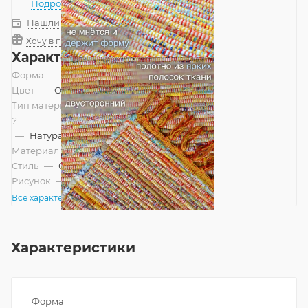
Подробнее
Нашли дешевле?
Хочу в подарок
Характеристики
Форма
—
Прямоугольник
Цвет
—
Оранжевый
Тип материала
?
—
Натуральный
Материал
—
Хлопок
Стиль
—
Современный
Рисунок
—
Современный
Все характеристики
Характеристики
Форма