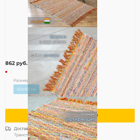
862
руб.
Размер
—
60x90 см
60x90 см
Сообщить о поступлении
Доставка
Россия
Транспортной компанией
—
бесплатно