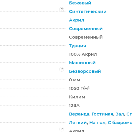
Бежевый
?
Синтетический
Акрил
Современный
Современный
Турция
100% Акрил
Машинный
?
Безворсовый
0 мм
1050 г/м²
Килим
128A
Веранда
,
Гостиная
,
Зал
,
С
Легкий
,
На пол
,
С бахром
?
Акрил