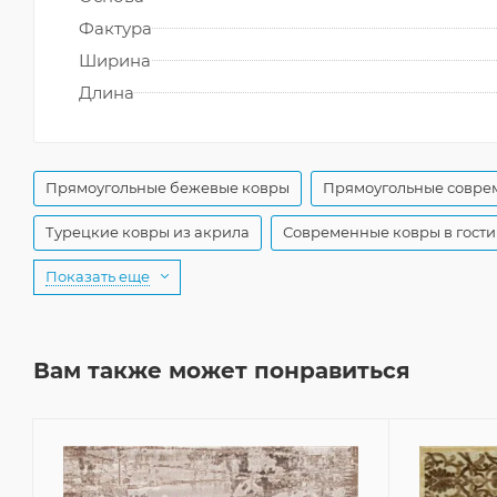
Фактура
Ширина
Длина
Прямоугольные бежевые ковры
Прямоугольные совре
Турецкие ковры из акрила
Современные ковры в гост
Показать еще
Вам также может понравиться