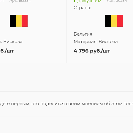
Арт.: 182334
Арт.: 56584
 1
Доступно: 12
Страна:
Бельгия
л:
Вискоза
Материал:
Вискоза
б.
/шт
4 796
руб.
/шт
дьте первым, кто поделится своим мнением об этом тов