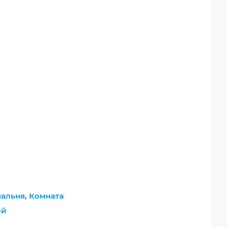
пальня
,
Комната
ой