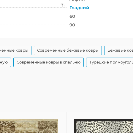
?
Гладкий
60
90
менные ковры
Современные бежевые ковры
Бежевые ков
иную
Современные ковры в спальню
Турецкие прямоугол