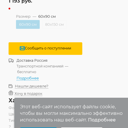
1 193
руб.
Размер
—
60x90 см
60x90 см
80x150 см
Сообщить о поступлении
Доставка
Россия
Транспортной компанией
—
бесплатно
Подробнее
Нашли дешевле?
Хочу в подарок
Характеристики
Этот веб-сайт использует файлы cookie,
Форма
—
Прямоугольник
чтобы вы могли максимально эффективно
Цвет
—
Бежевый
использовать наш веб-сайт.
Подробнее
Тип материала
Выберите настройки cookie
?