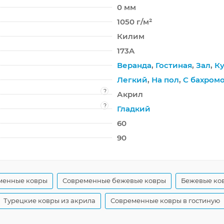
0 мм
1050 г/м²
Килим
173A
Веранда
,
Гостиная
,
Зал
,
Ку
Легкий
,
На пол
,
С бахром
?
Акрил
?
Гладкий
60
90
менные ковры
Современные бежевые ковры
Бежевые ков
Турецкие ковры из акрила
Современные ковры в гостиную