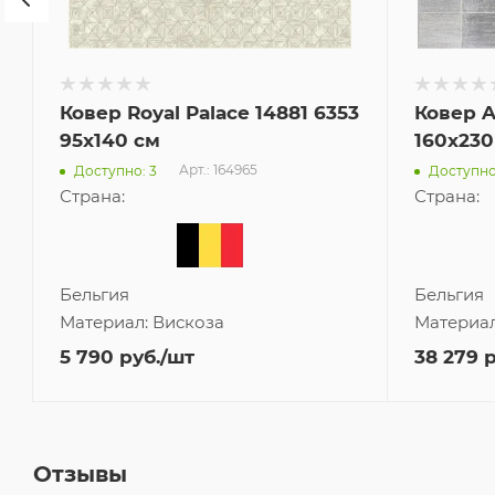
Ковер Royal Palace 14881 6353
Ковер A
95x140 см
160x230
Арт.: 164965
Доступно: 3
Доступно
Страна:
Страна:
Бельгия
Бельгия
Материал:
Вискоза
Материа
5 790
руб.
/шт
38 279
р
Отзывы