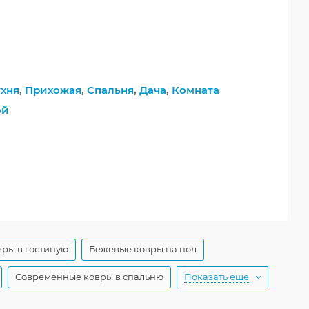
хня
,
Прихожая
,
Спальня
,
Дача
,
Комната
ой
ры в гостиную
Бежевые ковры на пол
Современные ковры в спальню
Показать еще