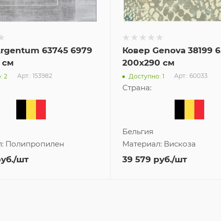
rgentum 63745 6979
Ковер Genova 38199 6
 см
200x290 см
Арт.: 153982
Арт.: 60033
: 2
Доступно: 1
Страна:
Бельгия
л:
Полипропилен
Материал:
Вискоза
уб.
/шт
39 579
руб.
/шт