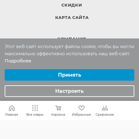
СКИДКИ
КАРТА САЙТА
КОМПАНИЯ
Этот веб-сайт использует файлы cookie, чтобы вы могли
Компания
максимально эффективно использовать наш веб-сайт.
Контакты
Подробнее
Выберите настройки cookie
Минимальные
Принять
ИНФОРМАЦИЯ
Аналитические/Функциональные
Настроить
Вопросы и ответы
Реквизиты
Политика конфиденциальности
Главная
Все ковры
Корзина
Избранные
Сравнение
ПОМОЩЬ