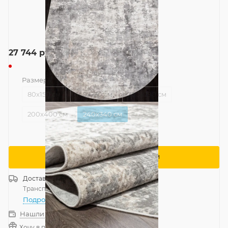
27 744
руб.
Размер
—
240x340 см
80x150 см
160x230 см
200x290 см
200x400 см
240x340 см
Сообщить о поступлении
Доставка
Россия
Транспортной компанией
—
бесплатно
Подробнее
Нашли дешевле?
Хочу в подарок