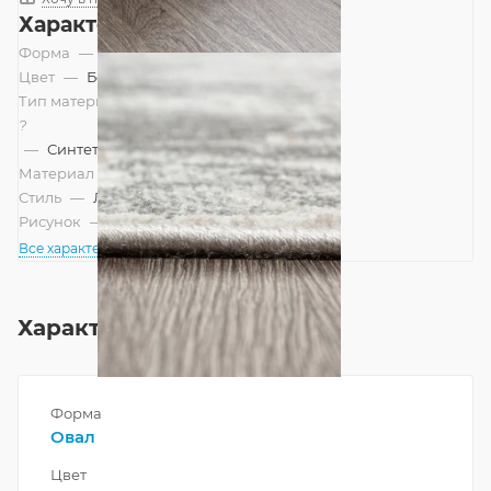
Характеристики
Форма
—
Овал
Цвет
—
Бежевый
Тип материала
?
—
Синтетический
Материал
—
Полиэстер
Стиль
—
Лофт, Современный
Рисунок
—
Абстракция
Все характеристики
Характеристики
Форма
Овал
Цвет