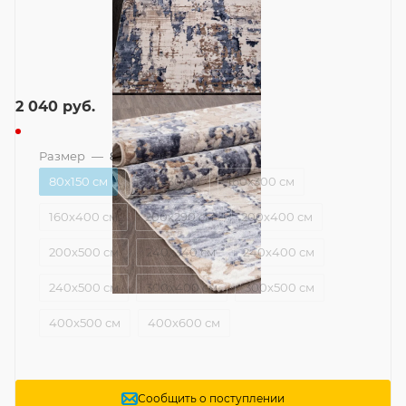
2 040
руб.
Размер
—
80x150 см
80x150 см
160x230 см
160x300 см
160x400 см
200x290 см
200x400 см
200x500 см
240x340 см
240x400 см
240x500 см
300x400 см
300x500 см
400x500 см
400x600 см
Сообщить о поступлении