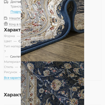
Доставка
Россия
Транспортной компанией
—
бесплатно
Подробнее
Нашли дешевле?
Хочу в подарок
Характеристики
Форма
—
Прямоугольник
Цвет
—
Синий
Тип материала
?
—
Синтетический
Материал
—
Акрил
Стиль
—
Восточный
Рисунок
—
Классический
Все характеристики
Характеристики