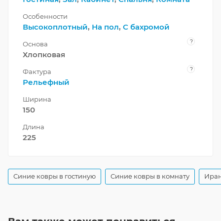
Особенности
Высокоплотный
,
На пол
,
С бахромой
?
Основа
Хлопковая
?
Фактура
Рельефный
Ширина
150
Длина
225
Синие ковры в гостиную
Синие ковры в комнату
Иран