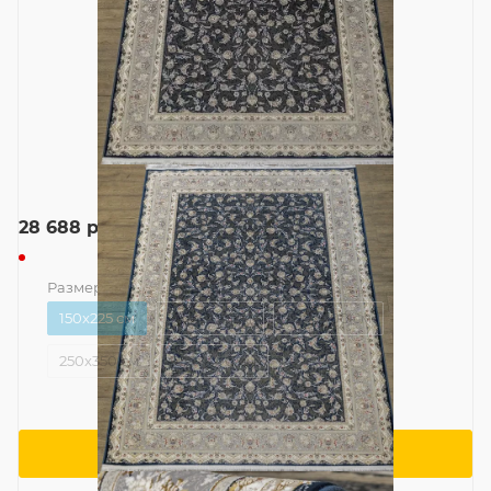
28 688
руб.
Размер
—
150x225 см
150x225 см
200x300 см
200x400 см
250x350 см
250x400 см
Сообщить о поступлении