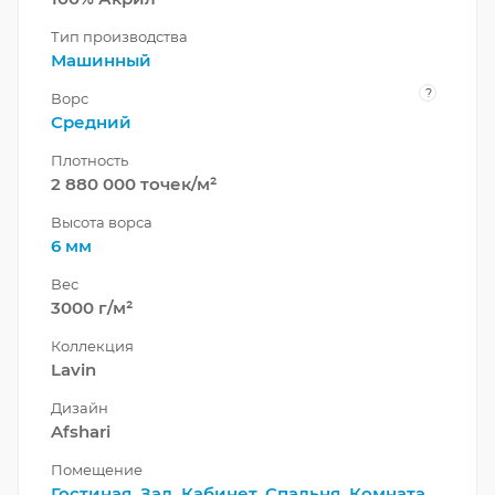
Тип производства
Машинный
?
Ворс
Средний
Плотность
2 880 000 точек/м²
Высота ворса
6 мм
Вес
3000 г/м²
Коллекция
Lavin
Дизайн
Afshari
Помещение
Гостиная
,
Зал
,
Кабинет
,
Спальня
,
Комната