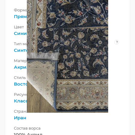
Форма
Прямоугольник
Цвет
Синий
?
Тип материала
Синтетический
Материал
Акрил
Стиль
Восточный
Рисунок
Классический
Страна
Иран
Состав ворса
100% Акрил