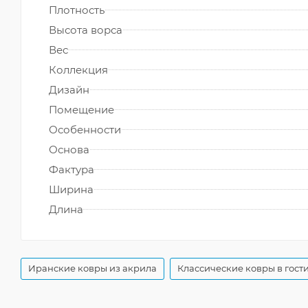
Плотность
Высота ворса
Вес
Коллекция
Дизайн
Помещение
Особенности
Основа
Фактура
Ширина
Длина
Иранские ковры из акрила
Классические ковры в гост