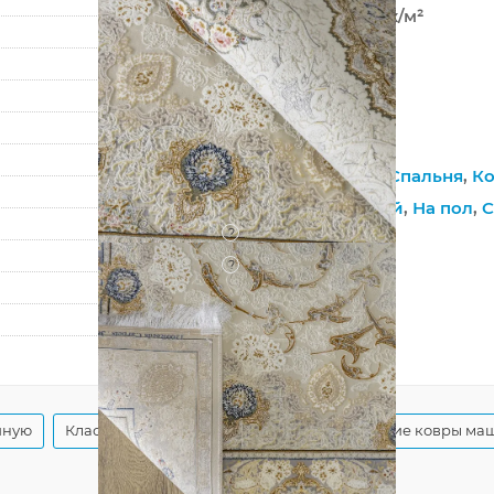
2 880 000 точек/м²
6 мм
3000 г/м²
Lavin
Linda
Гостиная
,
Зал
,
Спальня
,
Ко
Высокоплотный
,
На пол
,
С
?
Хлопковая
?
Рельефный
150
225
иную
Классические ковры в спальню
Иранские ковры ма