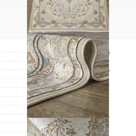
Прямоугольник
Кремовый
?
Синтетический
Акрил
Восточный
Классический
Иран
100% Акрил
Машинный
?
Средний